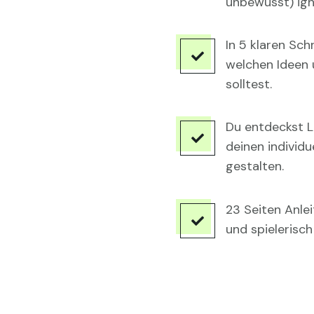
unbewusst) ign
In 5 klaren Sch

welchen Ideen 
solltest.
Du entdeckst Lü

deinen individu
gestalten.
23 Seiten Anle

und spielerisch